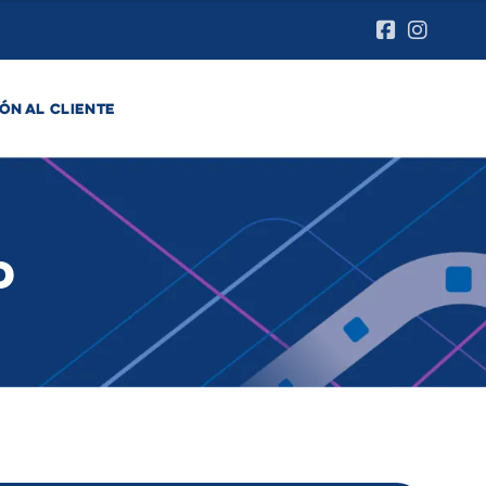
ÓN AL CLIENTE
o
o
o