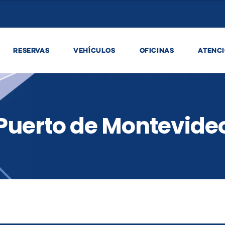
RESERVAS
VEHÍCULOS
OFICINAS
ATENCI
Puerto de Montevide
Puerto de Montevide
Puerto de Montevide